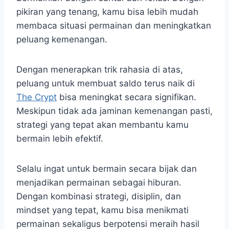
pikiran yang tenang, kamu bisa lebih mudah
membaca situasi permainan dan meningkatkan
peluang kemenangan.
Dengan menerapkan trik rahasia di atas,
peluang untuk membuat saldo terus naik di
The Crypt
bisa meningkat secara signifikan.
Meskipun tidak ada jaminan kemenangan pasti,
strategi yang tepat akan membantu kamu
bermain lebih efektif.
Selalu ingat untuk bermain secara bijak dan
menjadikan permainan sebagai hiburan.
Dengan kombinasi strategi, disiplin, dan
mindset yang tepat, kamu bisa menikmati
permainan sekaligus berpotensi meraih hasil