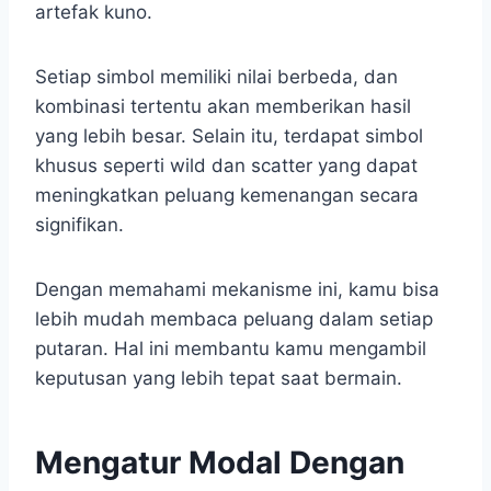
artefak kuno.
Setiap simbol memiliki nilai berbeda, dan
kombinasi tertentu akan memberikan hasil
yang lebih besar. Selain itu, terdapat simbol
khusus seperti wild dan scatter yang dapat
meningkatkan peluang kemenangan secara
signifikan.
Dengan memahami mekanisme ini, kamu bisa
lebih mudah membaca peluang dalam setiap
putaran. Hal ini membantu kamu mengambil
keputusan yang lebih tepat saat bermain.
Mengatur Modal Dengan