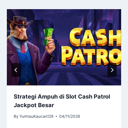
Strategi Ampuh di Slot Cash Patrol
Jackpot Besar
By
YumtauKaucan126
04/11/2026