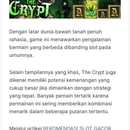
Dengan latar dunia bawah tanah penuh
rahasia, game ini menawarkan pengalaman
bermain yang berbeda dibanding slot pada
umumnya.
Selain tampilannya yang khas, The Crypt juga
dikenal memiliki potensi kemenangan yang
cukup besar jika dimainkan dengan strategi
yang tepat. Banyak pemain tertarik karena
permainan ini sering memberikan kombinasi
menarik dalam beberapa putaran tertentu.
Melalui artikel
REKOMENDASI SLOT GACOR