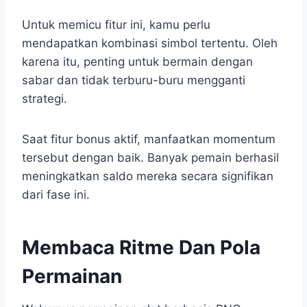
Untuk memicu fitur ini, kamu perlu
mendapatkan kombinasi simbol tertentu. Oleh
karena itu, penting untuk bermain dengan
sabar dan tidak terburu-buru mengganti
strategi.
Saat fitur bonus aktif, manfaatkan momentum
tersebut dengan baik. Banyak pemain berhasil
meningkatkan saldo mereka secara signifikan
dari fase ini.
Membaca Ritme Dan Pola
Permainan