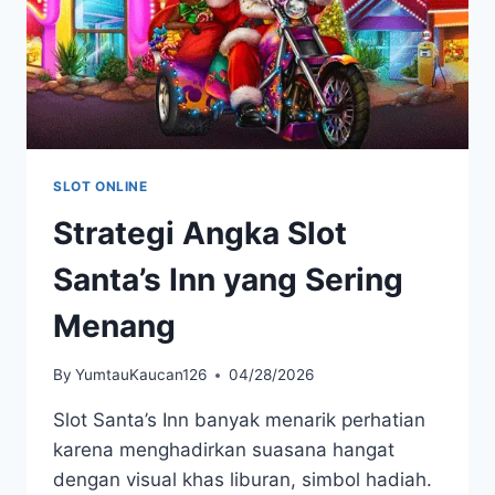
SLOT ONLINE
Strategi Angka Slot
Santa’s Inn yang Sering
Menang
By
YumtauKaucan126
04/28/2026
Slot Santa’s Inn banyak menarik perhatian
karena menghadirkan suasana hangat
dengan visual khas liburan, simbol hadiah.