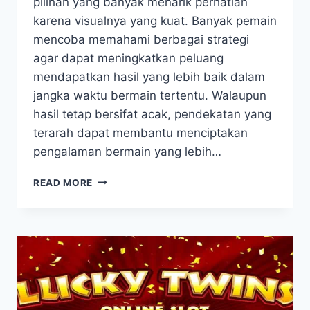
pilihan yang banyak menarik perhatian
karena visualnya yang kuat. Banyak pemain
mencoba memahami berbagai strategi
agar dapat meningkatkan peluang
mendapatkan hasil yang lebih baik dalam
jangka waktu bermain tertentu. Walaupun
hasil tetap bersifat acak, pendekatan yang
terarah dapat membantu menciptakan
pengalaman bermain yang lebih…
TIPS
READ MORE
SLOT
CRAZY
RICH
TIGERS
UNTUK
MENANG
SETIAP
PUTARAN