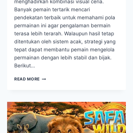
menghadirkan kombinasi visual ceria.
Banyak pemain tertarik mencari
pendekatan terbaik untuk memahami pola
permainan ini agar pengalaman bermain
terasa lebih terarah. Walaupun hasil tetap
ditentukan oleh sistem acak, strategi yang
tepat dapat membantu pemain mengelola
permainan dengan lebih stabil dan bijak.
Berikut…
STRATEGI
READ MORE
TERBAIK
SLOT
FORTUNE
RABBIT
UNTUK
HASIL
MAKSIMAL