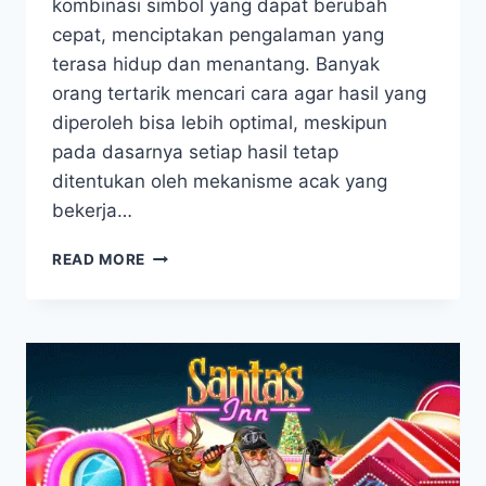
kombinasi simbol yang dapat berubah
cepat, menciptakan pengalaman yang
terasa hidup dan menantang. Banyak
orang tertarik mencari cara agar hasil yang
diperoleh bisa lebih optimal, meskipun
pada dasarnya setiap hasil tetap
ditentukan oleh mekanisme acak yang
bekerja…
RAHASIA
READ MORE
MENANG
BESAR
DI
DUNIA
SLOT
CAT
CLANS