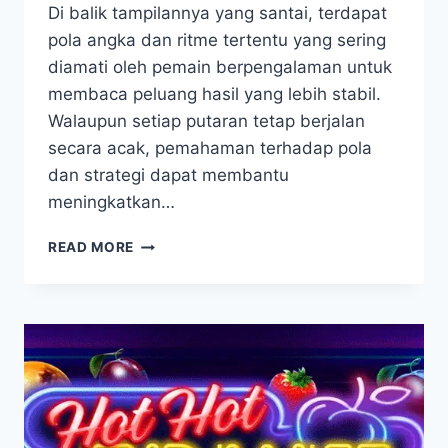
Di balik tampilannya yang santai, terdapat
pola angka dan ritme tertentu yang sering
diamati oleh pemain berpengalaman untuk
membaca peluang hasil yang lebih stabil.
Walaupun setiap putaran tetap berjalan
secara acak, pemahaman terhadap pola
dan strategi dapat membantu
meningkatkan…
STRATEGI
READ MORE
ANGKA
SLOT
SANTA’S
INN
YANG
SERING
MENANG