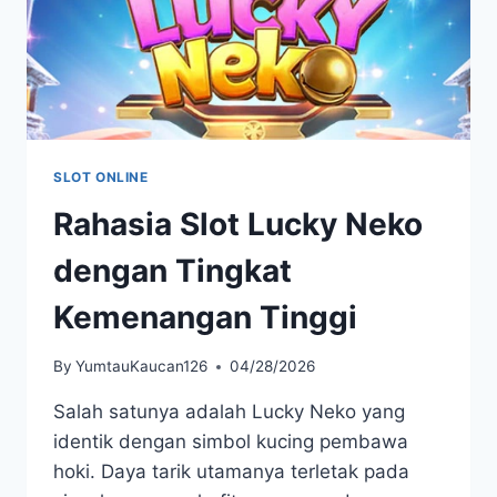
SLOT ONLINE
Rahasia Slot Lucky Neko
dengan Tingkat
Kemenangan Tinggi
By
YumtauKaucan126
04/28/2026
Salah satunya adalah Lucky Neko yang
identik dengan simbol kucing pembawa
hoki. Daya tarik utamanya terletak pada