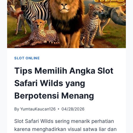
SLOT ONLINE
Tips Memilih Angka Slot
Safari Wilds yang
Berpotensi Menang
By
YumtauKaucan126
04/28/2026
Slot Safari Wilds sering menarik perhatian
karena menghadirkan visual satwa liar dan