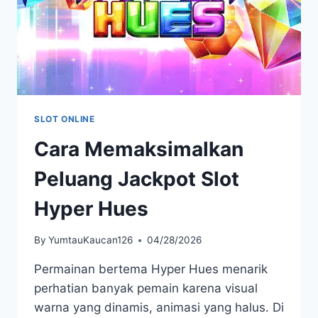
SLOT ONLINE
Cara Memaksimalkan
Peluang Jackpot Slot
Hyper Hues
By
YumtauKaucan126
04/28/2026
Permainan bertema Hyper Hues menarik
perhatian banyak pemain karena visual
warna yang dinamis, animasi yang halus. Di