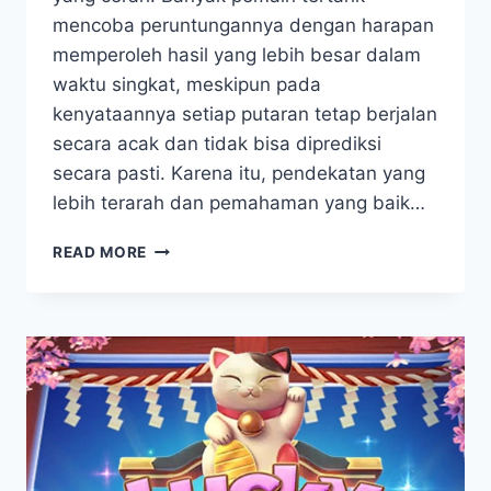
mencoba peruntungannya dengan harapan
memperoleh hasil yang lebih besar dalam
waktu singkat, meskipun pada
kenyataannya setiap putaran tetap berjalan
secara acak dan tidak bisa diprediksi
secara pasti. Karena itu, pendekatan yang
lebih terarah dan pemahaman yang baik…
CARA
READ MORE
MAIN
SLOT
LUCKY
TWINS
BIAR
CEPAT
KAYA