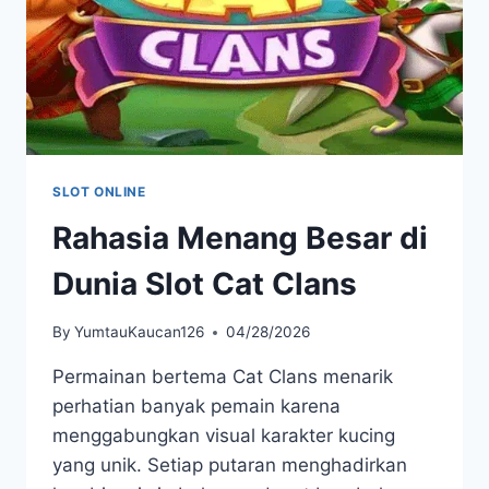
SLOT ONLINE
Rahasia Menang Besar di
Dunia Slot Cat Clans
By
YumtauKaucan126
04/28/2026
Permainan bertema Cat Clans menarik
perhatian banyak pemain karena
menggabungkan visual karakter kucing
yang unik. Setiap putaran menghadirkan