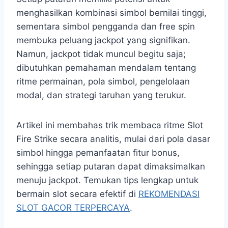
menghasilkan kombinasi simbol bernilai tinggi,
sementara simbol pengganda dan free spin
membuka peluang jackpot yang signifikan.
Namun, jackpot tidak muncul begitu saja;
dibutuhkan pemahaman mendalam tentang
ritme permainan, pola simbol, pengelolaan
modal, dan strategi taruhan yang terukur.
Artikel ini membahas trik membaca ritme Slot
Fire Strike secara analitis, mulai dari pola dasar
simbol hingga pemanfaatan fitur bonus,
sehingga setiap putaran dapat dimaksimalkan
menuju jackpot. Temukan tips lengkap untuk
bermain slot secara efektif di
REKOMENDASI
SLOT GACOR TERPERCAYA
.