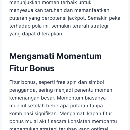
menunjukkan momen terbaik untuk
menyesuaikan taruhan dan memanfaatkan
putaran yang berpotensi jackpot. Semakin peka
terhadap pola ini, semakin terarah strategi
yang dapat diterapkan.
Mengamati Momentum
Fitur Bonus
Fitur bonus, seperti free spin dan simbol
pengganda, sering menjadi penentu momen
kemenangan besar. Momentum biasanya
muncul setelah beberapa putaran tanpa
kombinasi signifikan. Mengamati kapan fitur
bonus mulai aktif secara konsisten membantu
menentukan strategi taruhan yang optimal.