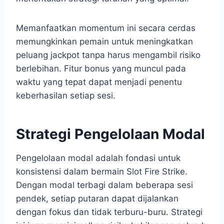
Memanfaatkan momentum ini secara cerdas
memungkinkan pemain untuk meningkatkan
peluang jackpot tanpa harus mengambil risiko
berlebihan. Fitur bonus yang muncul pada
waktu yang tepat dapat menjadi penentu
keberhasilan setiap sesi.
Strategi Pengelolaan Modal
Pengelolaan modal adalah fondasi untuk
konsistensi dalam bermain Slot Fire Strike.
Dengan modal terbagi dalam beberapa sesi
pendek, setiap putaran dapat dijalankan
dengan fokus dan tidak terburu-buru. Strategi