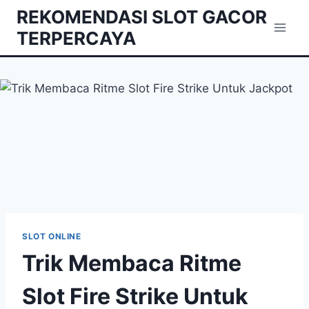
Skip
REKOMENDASI SLOT GACOR
to
TERPERCAYA
content
SLOT ONLINE
Trik Membaca Ritme
Slot Fire Strike Untuk