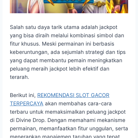
Salah satu daya tarik utama adalah jackpot
yang bisa diraih melalui kombinasi simbol dan
fitur khusus. Meski permainan ini berbasis
keberuntungan, ada sejumlah strategi dan tips
yang dapat membantu pemain meningkatkan
peluang meraih jackpot lebih efektif dan
terarah.
Berikut ini,
REKOMENDASI SLOT GACOR
TERPERCAYA
akan membahas cara-cara
terbaru untuk memaksimalkan peluang jackpot
di Divine Drop. Dengan memahami mekanisme
permainan, memanfaatkan fitur unggulan, serta
menerapkan manajemen taruhan yang tepat.