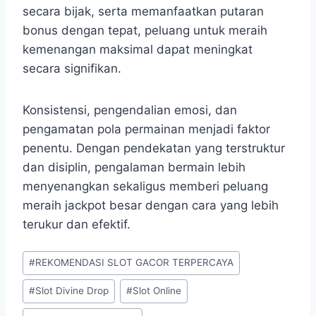
secara bijak, serta memanfaatkan putaran
bonus dengan tepat, peluang untuk meraih
kemenangan maksimal dapat meningkat
secara signifikan.
Konsistensi, pengendalian emosi, dan
pengamatan pola permainan menjadi faktor
penentu. Dengan pendekatan yang terstruktur
dan disiplin, pengalaman bermain lebih
menyenangkan sekaligus memberi peluang
meraih jackpot besar dengan cara yang lebih
terukur dan efektif.
Post
#
REKOMENDASI SLOT GACOR TERPERCAYA
Tags:
#
Slot Divine Drop
#
Slot Online