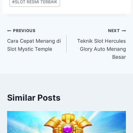
#
SLOT RESMI TERBAIK
Post
PREVIOUS
NEXT
Cara Cepat Menang di
Teknik Slot Hercules
navigation
Slot Mystic Temple
Glory Auto Menang
Besar
Similar Posts