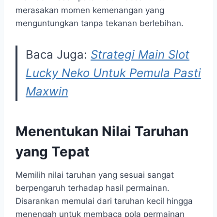
merasakan momen kemenangan yang
menguntungkan tanpa tekanan berlebihan.
Baca Juga:
Strategi Main Slot
Lucky Neko Untuk Pemula Pasti
Maxwin
Menentukan Nilai Taruhan
yang Tepat
Memilih nilai taruhan yang sesuai sangat
berpengaruh terhadap hasil permainan.
Disarankan memulai dari taruhan kecil hingga
menengah untuk membaca pola permainan