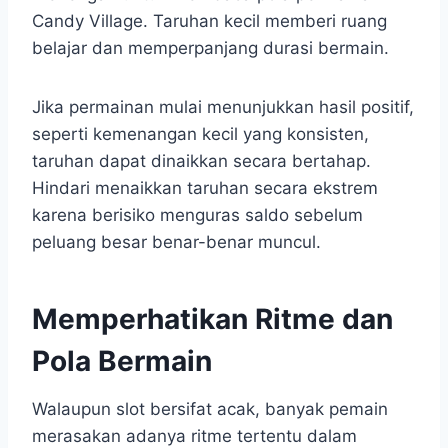
Candy Village. Taruhan kecil memberi ruang
belajar dan memperpanjang durasi bermain.
Jika permainan mulai menunjukkan hasil positif,
seperti kemenangan kecil yang konsisten,
taruhan dapat dinaikkan secara bertahap.
Hindari menaikkan taruhan secara ekstrem
karena berisiko menguras saldo sebelum
peluang besar benar-benar muncul.
Memperhatikan Ritme dan
Pola Bermain
Walaupun slot bersifat acak, banyak pemain
merasakan adanya ritme tertentu dalam