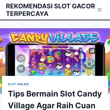
Skip
REKOMENDASI SLOT GACOR
to
TERPERCAYA
content
SLOT ONLINE
Tips Bermain Slot Candy
Village Agar Raih Cuan