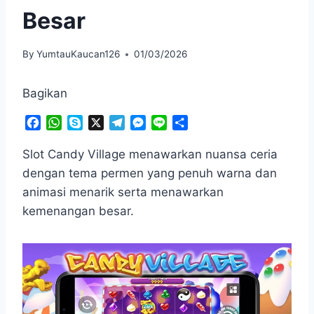
Besar
By
YumtauKaucan126
01/03/2026
Bagikan
F
W
S
X
T
M
L
S
a
h
k
e
e
i
h
c
a
y
l
s
n
a
Slot Candy Village menawarkan nuansa ceria
e
t
p
e
s
e
r
dengan tema permen yang penuh warna dan
b
s
e
g
e
e
animasi menarik serta menawarkan
o
A
r
n
kemenangan besar.
o
p
a
g
k
p
m
e
r