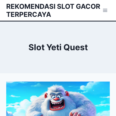
Skip
REKOMENDASI SLOT GACOR
to
TERPERCAYA
content
Slot Yeti Quest