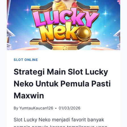
SLOT ONLINE
Strategi Main Slot Lucky
Neko Untuk Pemula Pasti
Maxwin
By
YumtauKaucan126
01/03/2026
Slot Lucky Neko menjadi favorit banyak