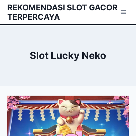
Skip
REKOMENDASI SLOT GACOR
to
TERPERCAYA
content
Slot Lucky Neko