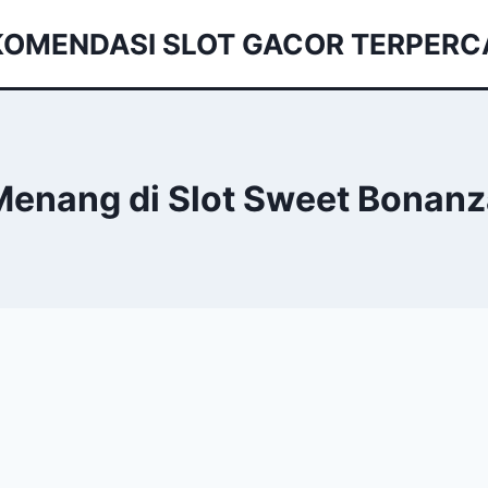
KOMENDASI SLOT GACOR TERPERC
Menang di Slot Sweet Bonanz