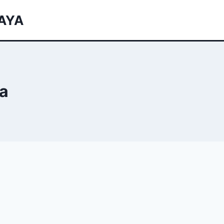
AYA
a