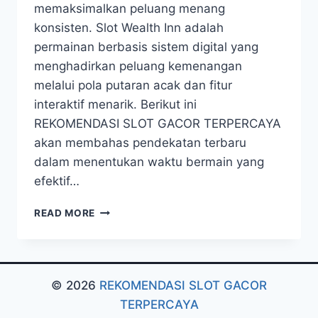
memaksimalkan peluang menang
konsisten. Slot Wealth Inn adalah
permainan berbasis sistem digital yang
menghadirkan peluang kemenangan
melalui pola putaran acak dan fitur
interaktif menarik. Berikut ini
REKOMENDASI SLOT GACOR TERPERCAYA
akan membahas pendekatan terbaru
dalam menentukan waktu bermain yang
efektif…
RAHASIA
READ MORE
MEMBOBOL
BIG
WIN
DI
© 2026
SLOT
REKOMENDASI SLOT GACOR
WEALTH
TERPERCAYA
INN