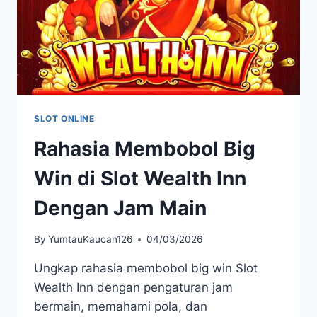
SLOT ONLINE
Rahasia Membobol Big
Win di Slot Wealth Inn
Dengan Jam Main
By
YumtauKaucan126
04/03/2026
Ungkap rahasia membobol big win Slot
Wealth Inn dengan pengaturan jam
bermain, memahami pola, dan