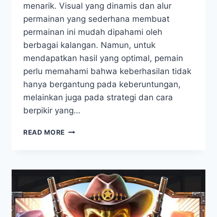
menarik. Visual yang dinamis dan alur
permainan yang sederhana membuat
permainan ini mudah dipahami oleh
berbagai kalangan. Namun, untuk
mendapatkan hasil yang optimal, pemain
perlu memahami bahwa keberhasilan tidak
hanya bergantung pada keberuntungan,
melainkan juga pada strategi dan cara
berpikir yang…
CARA
READ MORE
CERDIK
PASTI
MENANG
BESAR
SLOT
MAGIC
JOURNEY
TERBUKTI