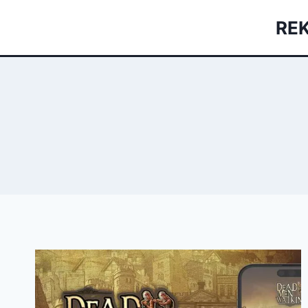
Skip
RE
to
content