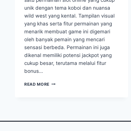
unik dengan tema koboi dan nuansa
wild west yang kental. Tampilan visual
yang khas serta fitur permainan yang
menarik membuat game ini digemari
oleh banyak pemain yang mencari
sensasi berbeda. Permainan ini juga
dikenal memiliki potensi jackpot yang
cukup besar, terutama melalui fitur
bonus…
STRATEGI
READ MORE
DEAD
MEN
WALKING
BIAR
SERING
DAPAT
JACKPOT