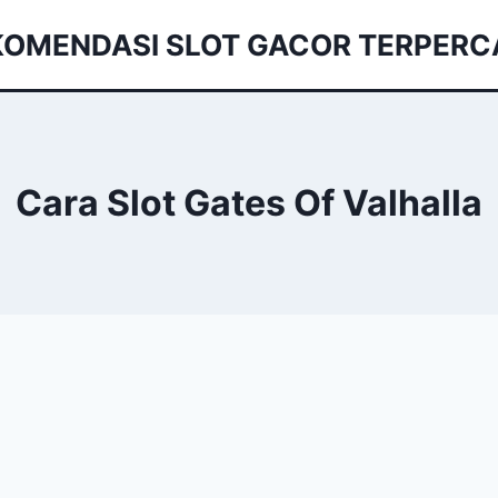
KOMENDASI SLOT GACOR TERPERC
Cara Slot Gates Of Valhalla