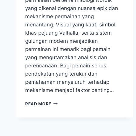
yang dikenal dengan nuansa epik dan
mekanisme permainan yang
menantang. Visual yang kuat, simbol
khas pejuang Valhalla, serta sistem
gulungan modern menjadikan
permainan ini menarik bagi pemain
yang mengutamakan analisis dan
perencanaan. Bagi pemain serius,
pendekatan yang terukur dan
pemahaman menyeluruh terhadap
mekanisme menjadi faktor penting…
ANALISIS
READ MORE
MENDALAM
SLOT
GATES
OF
VALHALLA