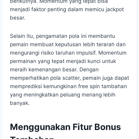
berikutnya. Momentum yang tepat bisa
menjadi faktor penting dalam memicu jackpot
besar.
Selain itu, pengamatan pola ini membantu
pemain membuat keputusan lebih terarah dan
mengurangi risiko taruhan impulsif. Momentum
permainan yang tepat menjadi kunci untuk
meraih kemenangan besar. Dengan
memperhatikan pola scatter, pemain juga dapat
memprediksi kemungkinan free spin tambahan
yang meningkatkan peluang menang lebih
banyak.
Menggunakan Fitur Bonus