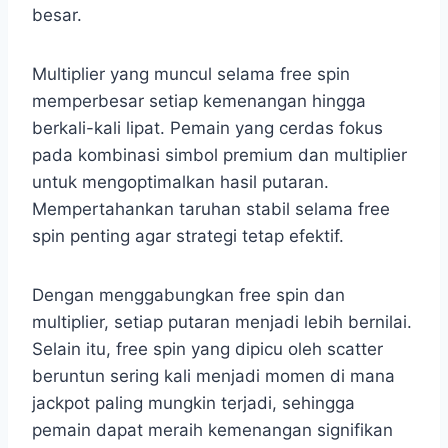
besar.
Multiplier yang muncul selama free spin
memperbesar setiap kemenangan hingga
berkali-kali lipat. Pemain yang cerdas fokus
pada kombinasi simbol premium dan multiplier
untuk mengoptimalkan hasil putaran.
Mempertahankan taruhan stabil selama free
spin penting agar strategi tetap efektif.
Dengan menggabungkan free spin dan
multiplier, setiap putaran menjadi lebih bernilai.
Selain itu, free spin yang dipicu oleh scatter
beruntun sering kali menjadi momen di mana
jackpot paling mungkin terjadi, sehingga
pemain dapat meraih kemenangan signifikan