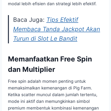
modal lebih efisien dan strategi lebih efektif.
Baca Juga:
Tips Efektif
Membaca Tanda Jackpot Akan
Turun di Slot Le Bandit
Memanfaatkan Free Spin
dan Multiplier
Free spin adalah momen penting untuk
memaksimalkan kemenangan di Pig Farm.
Ketika scatter muncul dalam jumlah tertentu,
mode ini aktif dan memungkinkan simbol
premium membentuk kombinasi kemenangan