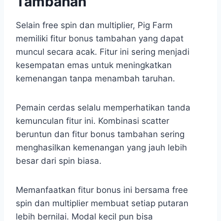
Tambahan
Selain free spin dan multiplier, Pig Farm
memiliki fitur bonus tambahan yang dapat
muncul secara acak. Fitur ini sering menjadi
kesempatan emas untuk meningkatkan
kemenangan tanpa menambah taruhan.
Pemain cerdas selalu memperhatikan tanda
kemunculan fitur ini. Kombinasi scatter
beruntun dan fitur bonus tambahan sering
menghasilkan kemenangan yang jauh lebih
besar dari spin biasa.
Memanfaatkan fitur bonus ini bersama free
spin dan multiplier membuat setiap putaran
lebih bernilai. Modal kecil pun bisa