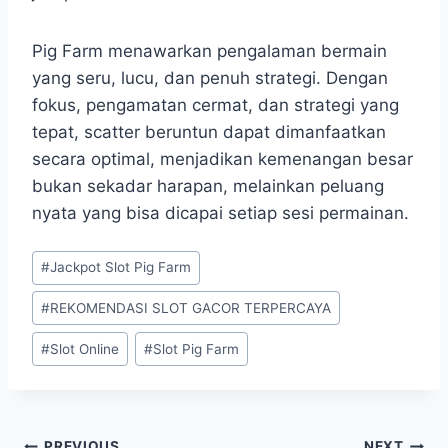
Pig Farm menawarkan pengalaman bermain
yang seru, lucu, dan penuh strategi. Dengan
fokus, pengamatan cermat, dan strategi yang
tepat, scatter beruntun dapat dimanfaatkan
secara optimal, menjadikan kemenangan besar
bukan sekadar harapan, melainkan peluang
nyata yang bisa dicapai setiap sesi permainan.
Post
#
Jackpot Slot Pig Farm
Tags:
#
REKOMENDASI SLOT GACOR TERPERCAYA
#
Slot Online
#
Slot Pig Farm
PREVIOUS
NEXT