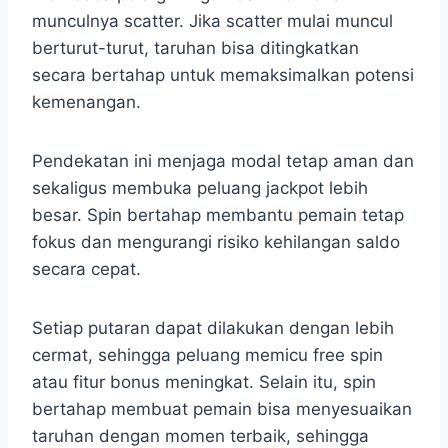
munculnya scatter. Jika scatter mulai muncul
berturut-turut, taruhan bisa ditingkatkan
secara bertahap untuk memaksimalkan potensi
kemenangan.
Pendekatan ini menjaga modal tetap aman dan
sekaligus membuka peluang jackpot lebih
besar. Spin bertahap membantu pemain tetap
fokus dan mengurangi risiko kehilangan saldo
secara cepat.
Setiap putaran dapat dilakukan dengan lebih
cermat, sehingga peluang memicu free spin
atau fitur bonus meningkat. Selain itu, spin
bertahap membuat pemain bisa menyesuaikan
taruhan dengan momen terbaik, sehingga