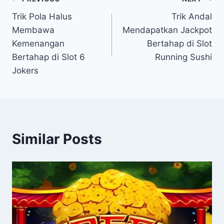
Post
Trik Pola Halus
Trik Andal
navigation
Membawa
Mendapatkan Jackpot
Kemenangan
Bertahap di Slot
Bertahap di Slot 6
Running Sushi
Jokers
Similar Posts