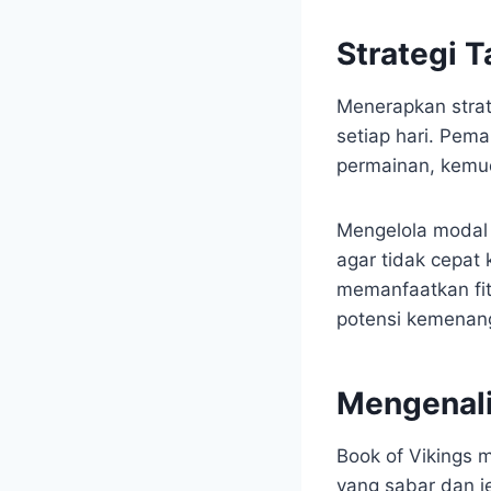
Strategi 
Menerapkan strat
setiap hari. Pem
permainan, kemud
Mengelola modal 
agar tidak cepat
memanfaatkan fit
potensi kemenan
Mengenali
Book of Vikings 
yang sabar dan j