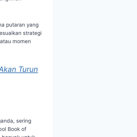
na putaran yang
suaikan strategi
” atau momen
Akan Turun
ganda, sering
bol Book of