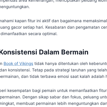
mperluas area kemenangan, menciptakan peluang lebi
menguntungkan.
ahami kapan fitur ini aktif dan bagaimana memaksima
uang gacor setiap hari. Kesabaran dan pengamatan ce
 dimanfaatkan secara optimal.
& Konsistensi Dalam Bermain
am
Book of Vikings
tidak hanya ditentukan oleh keberunt
n dan konsistensi. Tetap pada strategi taruhan yang tela
ermainan, dan tidak terbawa emosi saat kalah adalah h
beri kesempatan bagi pemain untuk memanfaatkan fitu
permainan. Dengan sikap sabar dan fokus, peluang un
ingkat, membuat permainan lebih menguntungkan da