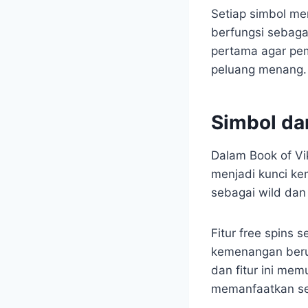
Setiap simbol me
berfungsi sebagai
pertama agar pem
peluang menang.
Simbol da
Dalam Book of Vik
menjadi kunci ke
sebagai wild dan
Fitur free spins
kemenangan berun
dan fitur ini me
memanfaatkan set