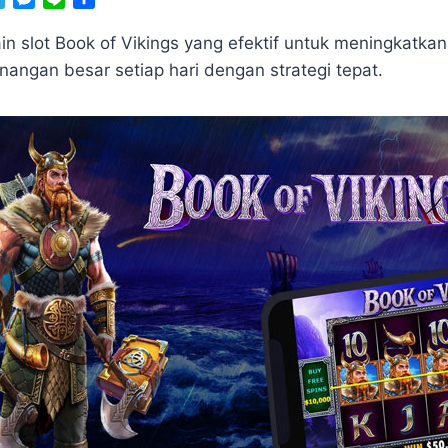
e
e
i
h
l
s
n
a
n slot Book of Vikings yang efektif untuk meningkatk
e
s
e
r
angan besar setiap hari dengan strategi tepat.
g
e
e
r
n
a
g
m
e
r