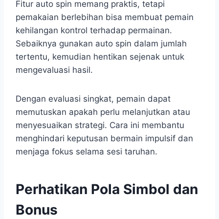
Fitur auto spin memang praktis, tetapi
pemakaian berlebihan bisa membuat pemain
kehilangan kontrol terhadap permainan.
Sebaiknya gunakan auto spin dalam jumlah
tertentu, kemudian hentikan sejenak untuk
mengevaluasi hasil.
Dengan evaluasi singkat, pemain dapat
memutuskan apakah perlu melanjutkan atau
menyesuaikan strategi. Cara ini membantu
menghindari keputusan bermain impulsif dan
menjaga fokus selama sesi taruhan.
Perhatikan Pola Simbol dan
Bonus