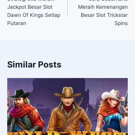
navigation
Jackpot Besar Slot
Meraih Kemenangan
Dawn Of Kings Setiap
Besar Slot Trickstar
Putaran
Spins
Similar Posts