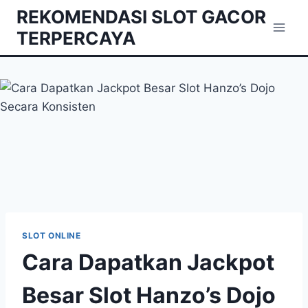
Skip
REKOMENDASI SLOT GACOR
to
TERPERCAYA
content
SLOT ONLINE
Cara Dapatkan Jackpot
Besar Slot Hanzo’s Dojo