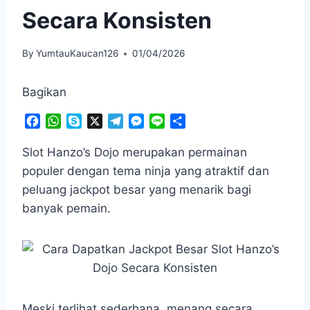
Secara Konsisten
By
YumtauKaucan126
01/04/2026
Bagikan
F
W
S
X
T
M
L
S
a
h
k
e
e
i
h
c
a
y
l
s
n
a
Slot Hanzo’s Dojo merupakan permainan
e
t
p
e
s
e
r
populer dengan tema ninja yang atraktif dan
b
s
e
g
e
e
peluang jackpot besar yang menarik bagi
o
A
r
n
banyak pemain.
o
p
a
g
k
p
m
e
r
Meski terlihat sederhana, menang secara