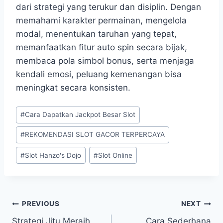
dari strategi yang terukur dan disiplin. Dengan
memahami karakter permainan, mengelola
modal, menentukan taruhan yang tepat,
memanfaatkan fitur auto spin secara bijak,
membaca pola simbol bonus, serta menjaga
kendali emosi, peluang kemenangan bisa
meningkat secara konsisten.
Post
#
Cara Dapatkan Jackpot Besar Slot
Tags:
#
REKOMENDASI SLOT GACOR TERPERCAYA
#
Slot Hanzo's Dojo
#
Slot Online
Post
PREVIOUS
NEXT
Strategi Jitu Meraih
Cara Sederhana