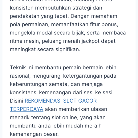
konsisten membutuhkan strategi dan
pendekatan yang tepat. Dengan memahami
pola permainan, memanfaatkan fitur bonus,
mengelola modal secara bijak, serta membaca
ritme mesin, peluang meraih jackpot dapat
meningkat secara signifikan.
Teknik ini membantu pemain bermain lebih
rasional, mengurangi ketergantungan pada
keberuntungan semata, dan menjaga
konsistensi kemenangan dari sesi ke sesi.
Disini
REKOMENDASI SLOT GACOR
TERPERCAYA
akan memberikan ulasan
menarik tentang slot online, yang akan
membantu anda lebih mudah meraih
kemenangan besar.