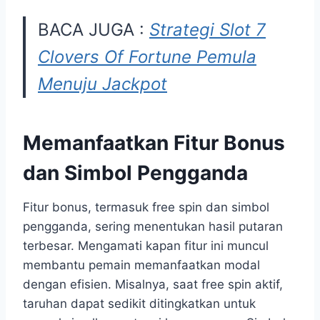
BACA JUGA :
Strategi Slot 7
Clovers Of Fortune Pemula
Menuju Jackpot
Memanfaatkan Fitur Bonus
dan Simbol Pengganda
Fitur bonus, termasuk free spin dan simbol
pengganda, sering menentukan hasil putaran
terbesar. Mengamati kapan fitur ini muncul
membantu pemain memanfaatkan modal
dengan efisien. Misalnya, saat free spin aktif,
taruhan dapat sedikit ditingkatkan untuk