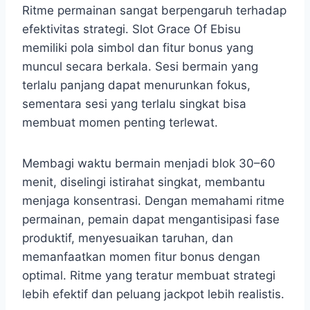
Ritme permainan sangat berpengaruh terhadap
efektivitas strategi. Slot Grace Of Ebisu
memiliki pola simbol dan fitur bonus yang
muncul secara berkala. Sesi bermain yang
terlalu panjang dapat menurunkan fokus,
sementara sesi yang terlalu singkat bisa
membuat momen penting terlewat.
Membagi waktu bermain menjadi blok 30–60
menit, diselingi istirahat singkat, membantu
menjaga konsentrasi. Dengan memahami ritme
permainan, pemain dapat mengantisipasi fase
produktif, menyesuaikan taruhan, dan
memanfaatkan momen fitur bonus dengan
optimal. Ritme yang teratur membuat strategi
lebih efektif dan peluang jackpot lebih realistis.