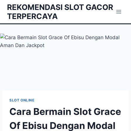
Skip
REKOMENDASI SLOT GACOR
to
TERPERCAYA
content
SLOT ONLINE
Cara Bermain Slot Grace
Of Ebisu Dengan Modal