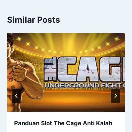
Similar Posts
Panduan Slot The Cage Anti Kalah