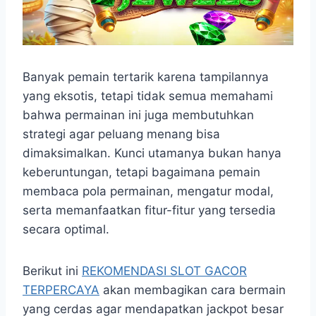
Banyak pemain tertarik karena tampilannya
yang eksotis, tetapi tidak semua memahami
bahwa permainan ini juga membutuhkan
strategi agar peluang menang bisa
dimaksimalkan. Kunci utamanya bukan hanya
keberuntungan, tetapi bagaimana pemain
membaca pola permainan, mengatur modal,
serta memanfaatkan fitur-fitur yang tersedia
secara optimal.
Berikut ini
REKOMENDASI SLOT GACOR
TERPERCAYA
akan membagikan cara bermain
yang cerdas agar mendapatkan jackpot besar