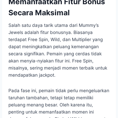
Memanfaatkan Fitur Bonus
Secara Maksimal
Salah satu daya tarik utama dari Mummy’s
Jewels adalah fitur bonusnya. Biasanya
terdapat Free Spin, Wild, dan Multiplier yang
dapat meningkatkan peluang kemenangan
secara signifikan. Pemain yang cerdas tidak
akan menyia-nyiakan fitur ini. Free Spin,
misalnya, sering menjadi momen terbaik untuk
mendapatkan jackpot.
Pada fase ini, pemain tidak perlu mengeluarkan
taruhan tambahan, tetapi tetap memiliki
peluang menang besar. Oleh karena itu,
penting untuk memanfaatkan momen ini