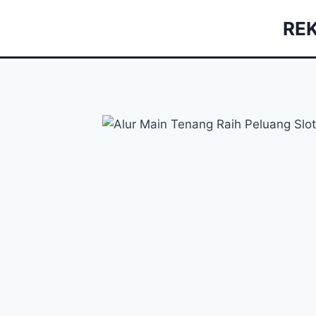
Skip
RE
to
content