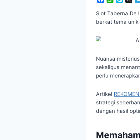
a
h
k
c
a
y
Slot Taberna De 
e
t
p
berkat tema unik
b
s
e
o
A
o
p
k
p
Nuansa misterius
sekaligus menan
perlu menerapkan
Artikel
REKOMEN
strategi sederha
dengan hasil opti
Memahami 