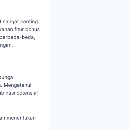
 sangat penting.
bahan fitur bonus
g berbeda-beda,
ngan.
 bunga
n. Mengetahui
binasi potensial
dan menentukan