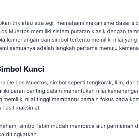
an trik atau strategi, memahami mekanisme dasar slot
Los Muertos memiliki sistem putaran klasik dengan tam
la kemenangan dan simbol tertentu memiliki nilai yan
mi semuanya adalah langkah pertama menuju kemena
Simbol Kunci
a De Los Muertos, simbol seperti tengkorak, lilin, dan
liki peran penting dalam menentukan nilai kemenanga
 memiliki nilai tinggi membantu pemain fokus pada kom
hasil maksimal.
ahami simbol lebih mudah membaca alur permainan 
a ditingkatkan.