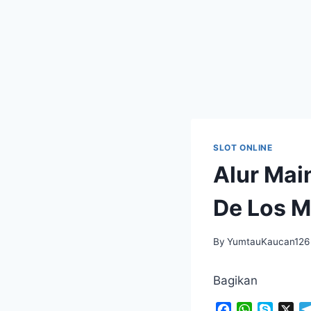
SLOT ONLINE
Alur Mai
De Los M
By
YumtauKaucan126
Bagikan
F
W
S
X